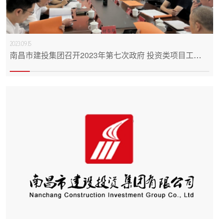
2023.09.15
南昌市建投集团召开2023年第七次政府 投资类项目工程调度会