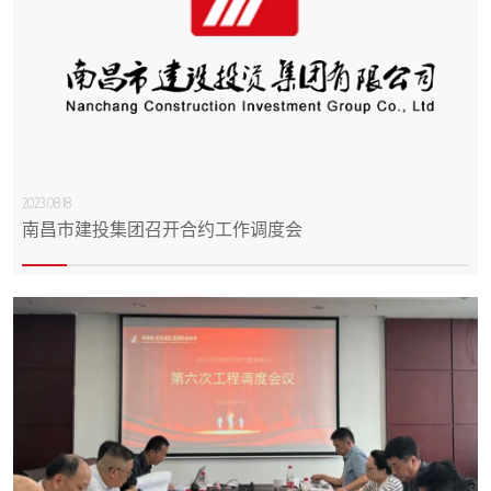
2023.08.18
南昌市建投集团召开合约工作调度会