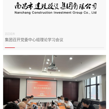
2023.10.14
集团召开党委中心组理论学习会议