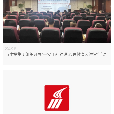
购
文
在
下
化
线
属
登
公
录
司
2023.10.18
市建投集团组织开展“平安江西建设 心理健康大讲堂”活动
_MK（中
国）