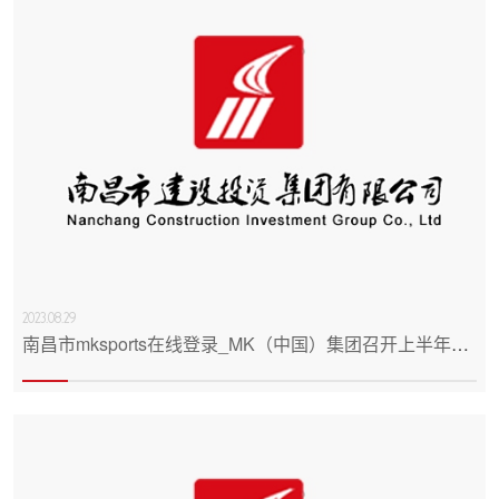
2023.08.29
南昌市mksports在线登录_MK（中国）集团召开上半年经营工作调度会