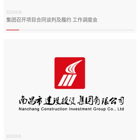
2023.09.08
集团召开项目合同谈判及履约 工作调度会
2023.09.05