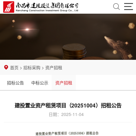
首
页
走
近
资
建
讯
业
首页
>
招标采购
>
资产招租
投
中
务
党
招标公告
中标公示
资产招租
心
领
团
纪
域
建
检
招
建投置业资产租赁项目（20251004）招租公告
日期：2025-11-04
设
监
标
企
察
采
业
mksports