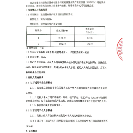
购
文
在
下
化
线
属
登
公
录
司
_MK（中
国）