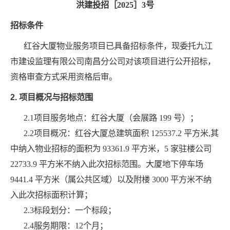
洪建投招［
2025
］
3
号
购
文
在
下
招标条件
化
线
属
红谷大厦物业服务项目
已具备招标条件，现委托九江
市建设监理有限公司南昌分公司对该项目进行公开招标，
登
公
资格审查方式采用资格后审。
录
司
2.
项目概况与招标范围
2.1项目服务地点：
红谷大厦（会展路
199 号）
；
_MK（中
2.2项目概况：红谷大厦总建筑面积 125537.2 平方米,其
国）
中纳入物业招标的面积为 93361.9 平方米，5 家驻楼公司
22733.9 平方米不纳入此次招标范围。大厦地下停车场
9441.4 平方米（属公共区域）以及附楼 3000 平方米不纳
入此次招标面积计算；
2.3标段划分：一个标段；
2.4服务期限：12个月
；