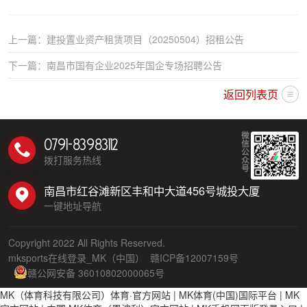
上一篇：
建投置业资产租赁项目（20250504）招租公告
下一篇：
南昌市国有企业2025年国企专场招聘公告
返回列表页
微
0791-83983112
信
公
拨打服务热线
众
号
南昌市红谷滩新区丰和中大道456号城投大厦
一键地址导航
Copyright 2022 All Rights Reserved.
mksports在线登录_MK（中国）
赣ICP备12007159号
赣公网安备 36010802000065号
MK（体育科技有限公司）体育·官方网站
|
MK体育(中国)国际平台
|
MK