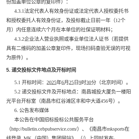
份加盖单位公章的复印件）：
4.3.1法定代表人有效身份证或法定代表人授权委托书
和授权委托人有效身份证，及投标截止日前一年（12个
月）内任意连续六个月在本单位的社保证明材料；
4.3.2企业法人营业执照或事业单位法人证书（若提供
具有二维码的加盖公章复印件，现场扫码查验无误的可视
为原件）
。
5.
递交投标文件地点及开标时间
5.1 开标时间：
2025
年
6
月
25
日
9
时
30
分（北京时间）
。
5.2 递交投标文件及开标地点：
南昌城投大厦负一楼阳
光平台开标室（南昌市红谷滩区丰和中大道
456号）。
6.
公告发布媒体
本公告在中国招标投标公共服务平台
（
http://bulletin.cebpubservice.com/）、《南昌市mksports在
线登录_MK（中国）集团网站》 （/）上同时发布。