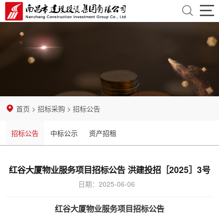
首
页
走
近
资
建
讯
业
首页
>
招标采购
>
招标公告
投
中
务
党
招标公告
中标公示
资产招租
心
领
团
纪
域
建
检
招
红谷大厦物业服务项目招标公告 洪建投招［2025］3号
日期：2025-06-06
设
监
标
企
察
红谷大厦物业服务项目招标公告
采
业
mksports