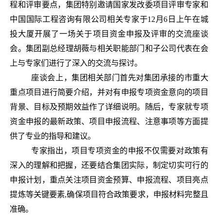
程和评审要点
，集团特别邀请国家发改委项目评审专家和
购
文
在
下
中国国际工程咨询有限公司相关专家于
12月6日上午在城
投大厦
开展了一场关于
项目资金申报
及评审的交流
座谈
化
线
属
会。
集团副总经理胡薇与相关
职能
部门和子公司代表在会
上与专家们
进行了深入的交流与探讨。
登
公
座谈会上，
集团相关部门首
先对
集团承接
的
市重大
录
司
重点项目
进行简要介绍，并对
有
申报专项资金
意向的
项目
背景、目标及预期效益
作
了
详细
说明。随后，专家就
专项
_MK（中
资金
申报的
最新政策、项目申报
流程、注意事项等方面提
供了专业的指导和建议。
国）
专家
指出
，项目专项资金的申报不仅需要对政策有
深入的理解和把握，还要结合
集团
实际，制定切实可行的
申报计划
，重点关注项目资金预算、申报流程、
项目亮点
提炼
等关键要素
,确保项目符合政策要求，
申报材料完整
且
准确
。