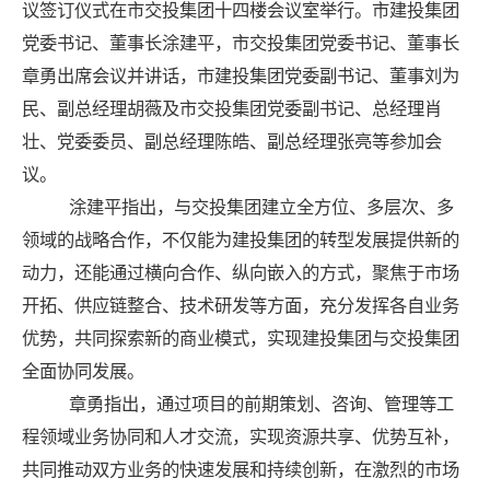
议签订仪式在市交投集团十四楼会议室举行。市建投集团
购
文
在
下
党委书记、董事长涂建平，市交投集团党委书记、董事长
章勇出席会议并讲话，市建投集团党委副书记、董事刘为
化
线
属
民、副总经理胡薇及市交投集团党委副书记、总经理肖
壮、党委委员、副总经理陈皓、副总经理张亮等参加会
登
公
议。
录
司
涂建平指出，与交投集团建立全方位、多层次、多
领域的战略合作，不仅能为建投集团的转型发展提供新的
_MK（中
动力，还能通过横向合作、纵向嵌入的方式，聚焦于市场
开拓、供应链整合、技术研发等方面，充分发挥各自业务
国）
优势，共同探索新的商业模式，实现建投集团与交投集团
全面协同发展。
章勇指出，通过项目的前期策划、咨询、管理等工
程领域业务协同和人才交流，实现资源共享、优势互补，
共同推动双方业务的快速发展和持续创新，在激烈的市场